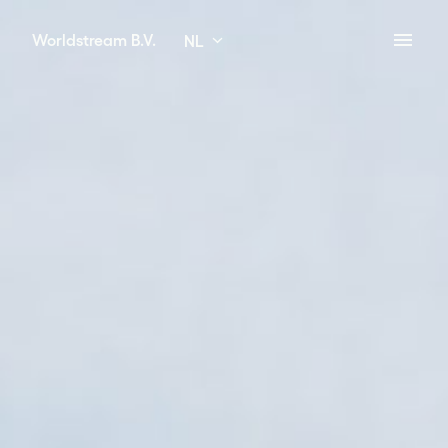
Overslaan
naar
Worldstream B.V.
NL
Homepagina
content