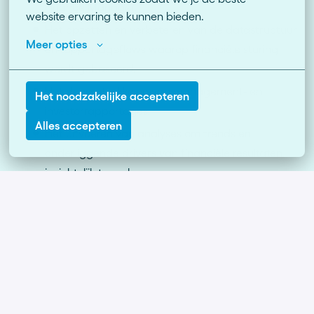
Finance Manager.
website ervaring te kunnen bieden.
Het opzetten en verbeteren van de datastructuur
Meer opties
en rapportageflows waarop financiële sturing
wordt gebaseerd.
Het doorontwikkelen van management- en
Het noodzakelijke accepteren
investorrapportages.
Alles accepteren
Het uitvoeren van analyses om trends en
onderliggende drivers van financiële resultaten
inzichtelijk te maken.
Het bijdragen aan business cases, forecasts en
besluitvorming rondom commerciële en
strategische initiatieven.
Vereisten