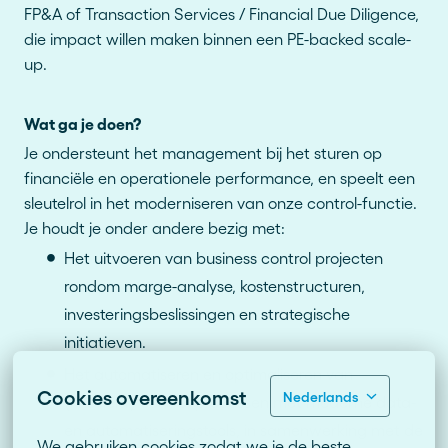
FP&A of Transaction Services / Financial Due Diligence,
die impact willen maken binnen een PE-backed scale-
up.
Wat ga je doen?
Je ondersteunt het management bij het sturen op
financiële en operationele performance, en speelt een
sleutelrol in het moderniseren van onze control-functie.
Je houdt je onder andere bezig met:
Het uitvoeren van business control projecten
rondom marge-analyse, kostenstructuren,
investeringsbeslissingen en strategische
initiatieven.
Het automatiseren en optimaliseren van
Cookies overeenkomst
Nederlands
(financial) control-processen met moderne data-
en automatiseringstools, in samenwerking met de
We gebruiken cookies zodat we je de beste 