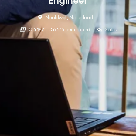
Naaldwijk
,
Nederland
€ 4.187 - € 6.215 per maand
Sales