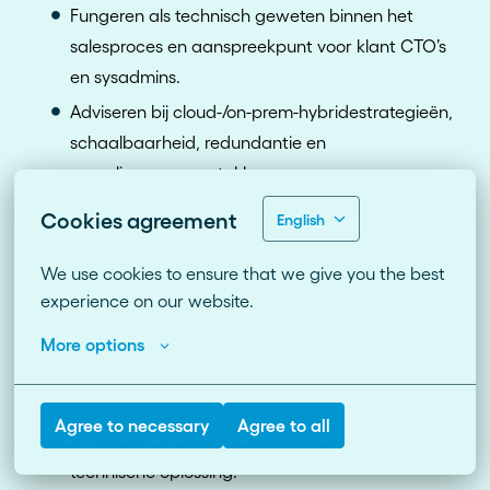
Fungeren als technisch geweten binnen het
salesproces en aanspreekpunt voor klant CTO’s
en sysadmins.
Adviseren bij cloud-/on-prem-hybridestrategieën,
schaalbaarheid, redundantie en
compliancevraagstukken.
Samen met je collega’s in het salesteam ben je
Cookies agreement
English
verantwoordelijk voor het opstellen en uitbrengen
van offertes.
We use cookies to ensure that we give you the best 
experience on our website.
More options
Vereisten
Wat vragen wij:
Agree to necessary
Agree to all
Je schakelt moeiteloos tussen klantwens en
technische oplossing.